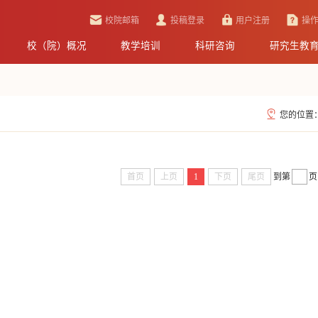
校院邮箱
投稿登录
用户注册
操
校（院）概况
教学培训
科研咨询
研究生教
您的位置
首页
上页
1
下页
尾页
到第
页