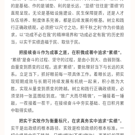
的是基础、作的是铺垫、利的是长远，“显绩”往往是“潜绩”的
直观呈现。无论是基础设施建设、民生保障提质，还是人才
队伍培养、制度体系完善，都是后续发展的根基。树立和践
行正确政绩观，必须把“以尺寸之功，积千秋之利”作为价值追
求，以“功成不必在我”的精神境界和“功成必定有我”的历史担
当，以实干实绩造福于民、取信于民。
把接续奋斗作为成事之道，在积微成著中追求“累绩”
。
“累绩”是奋斗的过程、坚守的过程，是由小到大、由弱到强、
由量变到质变的过程。追求“累绩”，要处理好当下与长远的关
系。立足当下，抓好眼前每一项具体工作。着眼长远，把实
现短期成效与长期可持续发展有机统一起来，积小胜为大
胜，实现从量变到质变的跨越。树立和践行正确政绩观，必
须坚持一张蓝图绘到底，“致广大而尽精微”，一锤接着一锤
敲，一茬接着一茬干，在接续奋斗中夯实基础、在日积月累
中取得实绩。
把实干实效作为衡量标尺，在求真务实中追求“实绩”
。
实干是出政绩的根本路径、实效是检验政绩的根本标准。一