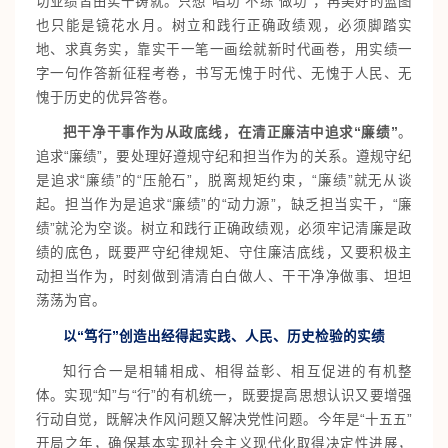
切业绩皆由实干铸就。只想“唱功”不练“做功”，再美好的蓝图
也只能是镜花水月。树立和践行正确政绩观，必须脚踏实
地、求真务实，靠实干一笔一画绘就新时代画卷，用实绩一
字一句作答新征程考卷，书写无愧于时代、无愧于人民、无
愧于历史的优异答卷。
把干净干事作为从政底线，在清正廉洁中追求“廉绩”
。
追求“廉绩”，要处理好遵规守纪和担当作为的关系。遵规守纪
是追求“廉绩”的“压舱石”，脱离规矩约束，“廉绩”就无从谈
起。担当作为是追求“廉绩”的“动力源”，缺乏担当实干，“廉
绩”就沦为空谈。树立和践行正确政绩观，必须牢记清廉是政
绩的底色，既要严守纪律规矩、守住廉洁底线，又要积极主
动担当作为，时刻做到清清白白做人、干干净净做事、坦坦
荡荡为官。
以“笃行”创造出经得起实践、人民、历史检验的实绩
知行合一是相辅相成、相得益彰、相互促进的有机整
体。实现“知”与“行”的有机统一，既要提高思想认识又要增强
行动自觉，既解决作风问题又解决党性问题。今年是“十五五”
开局之年，确保基本实现社会主义现代化取得决定性进展，