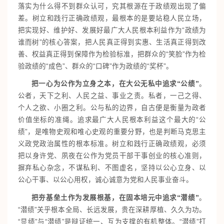
落实为什么得不到群众认可，究其根源在于政绩观出现了偏
差。树立和践行正确政绩观，最根本的是要站稳人民立场，
把实现好、维护好、发展好最广大人民根本利益作为“政绩为
谁而树”的核心答案，把人民真正得到实惠、生活真正得到改
善、权益真正得到保障作为检验标准，把群众的“笑脸”作为检
验政绩的“成色”、群众的“口碑”作为政绩的“奖杯”。
把一心为公作为立身之本，在大公无私中追求“公绩”
。
公者，天下之利、人民之益、事业之责。私者，一己之得、
个人之欲、小圈之利。公与私的边界，自古便是衡量为政者
价值坐标的准绳。追求最广大人民根本利益这个最大的“公
绩”，是唯物史观和唯心史观的重要分野，也是判断马克思主
义政党政治属性的根本标准。树立和践行正确政绩观，必须
把以身许党、夙夜在公作为党员干部干事创业的核心准则，
摒弃私心杂念，不谋私利、不图虚名，坚持以公心立身、以
公心干事、以公心用权，诚心诚意为党和人民事业奋斗。
把夯基垒土作为发展根基，在固本培元中追求“潜绩”
。
“潜绩”关乎根本全局、长远发展，贵在深耕厚植、久久为功。
“显绩”与“潜绩”是辩证统一、互为支撑的有机整体。“潜绩”打