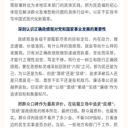
策部署转化为本地区本部门的具体实践，把为民造福的初心
体现在解决群众急难愁盼问题的具体行动中，以实干实效书
写中国式现代化新篇章。
深刻认识正确政绩观对党和国家事业发展的重要性
政绩观是各级干部履职尽责的目标定位、内在动力、理
念遵循、价值准则。有什么样的政绩观，就会导向什么样的
发展观。只有对正确政绩观做到虔诚而执着、至信而深厚，
才能行之理性自觉、笃定不移。知行合一树立和践行正确政
绩观，要在思想和灵魂深处回答好“六知”之问，即为民还是为
己、为公还是为私、创造“潜绩”还是“显绩”、追求泽被后人还
是只图昙花一现、靠苦干实干还是投机取巧、廉洁奉公还是
越界逾轨，切实把“民绩”“公绩”“潜绩”“累绩”“实绩”“廉绩”作为
追求目标和衡量标尺。
把群众口碑作为最高评价，在站稳立场中追求“民绩”
。
“民绩”是政绩观的根本所在、最终归宿。群众最质朴，也最务
实。群众评判政绩不看开了多少会，不看GDP指标，只看身
边的民生实事是否办好。当前，一些地方和部门干工作、抓