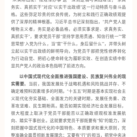
务实、真抓实干”对应“以实干出政绩”这一行动特质与奋斗品
格。这些弥足珍贵的优良传统，为树立和践行正确政绩观提
供了深厚的精神根基。习近平总书记深刻指出，“共产党人是
唯物主义者，务实是必备品格，必须实事求是、求真务实、
真抓实干”，要求党员干部“坚持学思用贯通、知信行统一”“常
思常想‘入党为什么，当“官”干什么，身后留什么’”，并带头树
立起以实干出政绩的鲜明导向，为党员干部把党性修养转化
为行动自觉、把初心使命转化为履职实效、在创造实绩中彰
显共产党人的政治本色指明了前进方向。
以中国式现代化全面推进强国建设、民族复兴伟业的现
实需要
。当前，我国发展处于战略机遇和风险挑战并存、不
确定难预料因素增多的时期。“十五五”时期是基本实现社会主
义现代化夯实基础、全面发力的关键时期，发展任务重、改
革攻坚难、民生期盼高。能否如期实现经济社会发展目标，
很大程度上取决于党员干部能否以正确政绩观校准发展航
向、踏实干事创业。这就要求党员干部既要有“知”的能力，深
刻把握中国式现代化的中国特色、本质要求和重大原则，完
整准确全面贯彻新发展理念；又要有“行”的担当，把党中央决