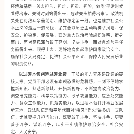
环境和基层一线去担苦、担难、担重、担险，做到“平常时候
看得出来、关键时刻站得出来、危难关头豁得出来”。政法机
关处在对敌斗争最前沿、维护稳定第一线，也是维护社会公
平正义的最后一道防线，尤其要以历史主动精神防风险、保
安全、护稳定、促发展，面对重大政治考验旗帜鲜明、挺身
而出，面对歪风邪气敢于亮剑、坚决斗争，面对急难险重任
务豁得出来、顶得上去，更好地肩负起维护国家政治安全、
确保社会大局稳定、促进社会公平正义、保障人民安居乐业
的职责使命。
以过硬本领创造过硬业绩
。干部的能力素质是政绩的硬
核支撑。党员干部必须有本领恐慌的危机感，一刻不停地掌
握新知识、熟悉新领域、开拓新视野，不断提高政治能力、
调查研究能力、科学决策能力、改革攻坚能力、应急处突能
力、群众工作能力、抓落实能力，以过硬本领打开事业发展
新天地。政法队伍是和平年代面对“疾风”“烈火”最多的一支队
伍，尤其要提升担当能力，既要敢于斗争、坚决斗争，更要
善于斗争、谋略斗争，以实干实绩维护政治安全、社会安
定、人民安宁。