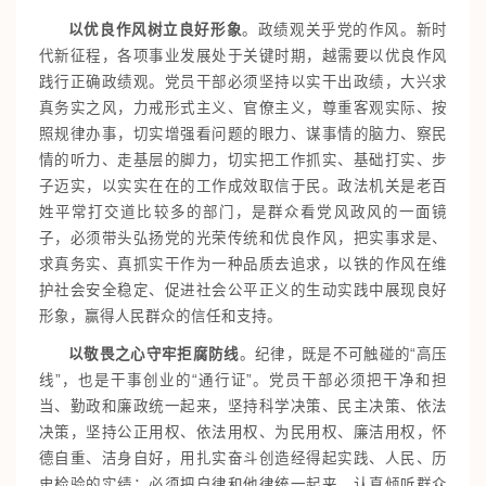
以优良作风树立良好形象
。政绩观关乎党的作风。新时
代新征程，各项事业发展处于关键时期，越需要以优良作风
践行正确政绩观。党员干部必须坚持以实干出政绩，大兴求
真务实之风，力戒形式主义、官僚主义，尊重客观实际、按
照规律办事，切实增强看问题的眼力、谋事情的脑力、察民
情的听力、走基层的脚力，切实把工作抓实、基础打实、步
子迈实，以实实在在的工作成效取信于民。政法机关是老百
姓平常打交道比较多的部门，是群众看党风政风的一面镜
子，必须带头弘扬党的光荣传统和优良作风，把实事求是、
求真务实、真抓实干作为一种品质去追求，以铁的作风在维
护社会安全稳定、促进社会公平正义的生动实践中展现良好
形象，赢得人民群众的信任和支持。
以敬畏之心守牢拒腐防线
。纪律，既是不可触碰的“高压
线”，也是干事创业的“通行证”。党员干部必须把干净和担
当、勤政和廉政统一起来，坚持科学决策、民主决策、依法
决策，坚持公正用权、依法用权、为民用权、廉洁用权，怀
德自重、洁身自好，用扎实奋斗创造经得起实践、人民、历
史检验的实绩；必须把自律和他律统一起来，认真倾听群众