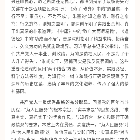
兴在顺民心，政之所废在逆民心”，都深刻揭示了政绩得失的
关键在于是否顺应民众期盼；《荀子·修身》中的“道虽迩，不
行不至；事虽小，不为不成”，朱熹的“知之愈明，则行之愈
笃；行之愈笃，则知之益明”，都深刻阐明了实践出真知、真
干出真绩的朴素道理；《中庸》中的“致广大而尽精微”，《道
德经》中的“功成而不居”，更是深刻指明了精益求精、接续奋
斗、久久为功的先贤施政境界。习近平总书记多次指出，“我
们共产党人干事业、创政绩，为的是造福人民，不是为了个
人升迁得失”，“崇尚实干、狠抓落实是我反复强调的”。这些
重要论述深刻运用“两个结合”方法，从价值本源、实践路径、
科学方法等维度，为知行合一树立和践行正确政绩观赋予了
深厚的历史底蕴、赓续了丰厚的文化滋养、传承了强大的精
神基因。
共产党人一贯优秀品格的充分彰显
。回望党的百年奋斗
历程，“为人民服务”的根本宗旨、“实事求是”的思想路线、“求
真务实、真抓实干”的优良作风，与知行合一树立和践行正确
政绩观的要求，本质上内在贯通、高度统一。“为人民服务”对
应“为人民出政绩”这一价值原点与实践归宿；“实事求是”对应
“从实际出发、按规律办事”这一深刻逻辑与实践理性；“求真