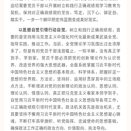
迫切需要党员干部以开展树立和践行正确政绩观学习教育为
契机，保持对正确政绩观的至信、笃定，沉下心、铆足劲、
踏实干，一步一个脚印把宏伟蓝图变成美好现实。
以思想自觉引领行动自觉
。树立和践行正确政绩观，首
要的是坚持用马克思主义中国化时代化最新成果武装全党、
指导实践、推动工作。当前，全党理论学习氛围比过去浓厚
多了，但是有的党员干部浅尝辄止、一知半解，没有真正学
到手、学到家。党员干部必须把党的创新理论作为认识世
界、改造世界的强大思想武器，全面系统掌握习近平新时代
中国特色社会主义思想的基本观点、科学体系，把握好这一
思想的世界观、方法论，坚持好、运用好贯穿其中的立场观
点方法，不断增进对党的创新理论的政治认同、思想认同、
理论认同、情感认同，真正把马克思主义看家本领学到手，
自觉用习近平新时代中国特色社会主义思想指导各项工作，
以正确政绩观引领时代变革。政法机关首先是政治机关，尤
其要坚持不懈用习近平新时代中国特色社会主义思想凝心铸
魂，不断打牢高举旗帜、听党指挥、忠诚使命的思想基础，
确保政法工作正确的政治方向、价值取向、执法导向。