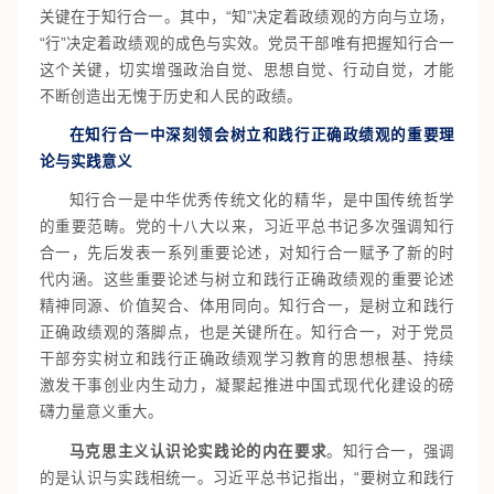
关键在于知行合一。其中，“知”决定着政绩观的方向与立场，
“行”决定着政绩观的成色与实效。党员干部唯有把握知行合一
这个关键，切实增强政治自觉、思想自觉、行动自觉，才能
不断创造出无愧于历史和人民的政绩。
在知行合一中深刻领会树立和践行正确政绩观的重要理
论与实践意义
知行合一是中华优秀传统文化的精华，是中国传统哲学
的重要范畴。党的十八大以来，习近平总书记多次强调知行
合一，先后发表一系列重要论述，对知行合一赋予了新的时
代内涵。这些重要论述与树立和践行正确政绩观的重要论述
精神同源、价值契合、体用同向。知行合一，是树立和践行
正确政绩观的落脚点，也是关键所在。知行合一，对于党员
干部夯实树立和践行正确政绩观学习教育的思想根基、持续
激发干事创业内生动力，凝聚起推进中国式现代化建设的磅
礴力量意义重大。
马克思主义认识论实践论的内在要求
。知行合一，强调
的是认识与实践相统一。习近平总书记指出，“要树立和践行