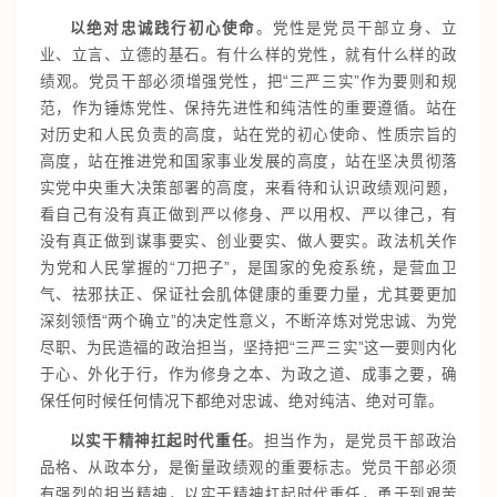
以绝对忠诚践行初心使命
。党性是党员干部立身、立
业、立言、立德的基石。有什么样的党性，就有什么样的政
绩观。党员干部必须增强党性，把“三严三实”作为要则和规
范，作为锤炼党性、保持先进性和纯洁性的重要遵循。站在
对历史和人民负责的高度，站在党的初心使命、性质宗旨的
高度，站在推进党和国家事业发展的高度，站在坚决贯彻落
实党中央重大决策部署的高度，来看待和认识政绩观问题，
看自己有没有真正做到严以修身、严以用权、严以律己，有
没有真正做到谋事要实、创业要实、做人要实。政法机关作
为党和人民掌握的“刀把子”，是国家的免疫系统，是营血卫
气、祛邪扶正、保证社会肌体健康的重要力量，尤其要更加
深刻领悟“两个确立”的决定性意义，不断淬炼对党忠诚、为党
尽职、为民造福的政治担当，坚持把“三严三实”这一要则内化
于心、外化于行，作为修身之本、为政之道、成事之要，确
保任何时候任何情况下都绝对忠诚、绝对纯洁、绝对可靠。
以实干精神扛起时代重任
。担当作为，是党员干部政治
品格、从政本分，是衡量政绩观的重要标志。党员干部必须
有强烈的担当精神，以实干精神扛起时代重任，勇于到艰苦