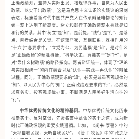
正确政绩观，坚持从实际出发、按规律办事，自觉为人民出
政绩、以实干出政绩”。这是马克思主义认识论实践论的深刻
表达，标志着新时代中国共产党人在传承辩证唯物论的知行
统一观上达到了新高度。树立和践行正确政绩观本身就是知
和行的关系，其中“树立”是“知”、是前提，“践行”是“行”、是落
点，两者结合是关键。在逻辑严密、互相联系、互相作用的
“十六字”总要求中，“立党为公、为民造福”是“知”，是对什么
是“正确政绩”的精准概括；“科学决策、真抓实干”是“行”，是
对“靠什么树政绩”的路径指向。两者辩证统一，体现了“理论
与实践相统一”的内在契合以及“认识—实践—再认识”的辩证
过程。同时，正确政绩观要求的“知”，必须是尊重客观规律的
“知”、以人民为中心的“知”；正确政绩观要求的“行”，必然是
求真务实、按客观规律办事、不断满足人民美好生活向往的
“行”。
中华优秀传统文化的精神基因
。中华优秀传统文化历来
推崇实干、反对空谈，先贤名言中蕴含的实干之道，成为新
时代正确政绩观的重要实践遵循。比如，《尚书·泰誓》中的
“天视自我民视，天听自我民听”，《管子·牧民》中的“政之所