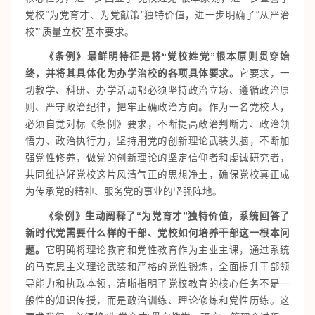
党校“为党育才、为党献策”独特价值，进一步明确了“从严治
校”“质量立校”基本要求。
《条例》最鲜明特征是将“党校姓党”根本原则贯穿始
终，并将其具体化为办学治校的各项具体要求。
它要求，一
切教学、科研、办学活动都必须坚持政治立场、遵循政治原
则、严守政治纪律，把牢正确政治方向。作为一名党校人，
必须自觉对标《条例》要求，不断提高政治判断力、政治领
悟力、政治执行力，坚持用党的创新理论武装头脑，不断加
强党性修养，做党的创新理论的坚定信仰者和虔诚研究者，
共同维护好党校这片风清气正的思想净土，确保党校真正成
为传承党的精神、服务党的事业的坚强阵地。
《条例》生动阐释了“为党育才”独特价值，系统回答了
新时代党需要什么样的干部、党校如何培养干部这一根本问
题。
它明确将理论教育和党性教育作为主业主课，通过系统
的马克思主义理论武装和严格的党性锻炼，全面提升干部领
导能力和执政本领，清晰指明了党校教育的核心任务不是一
般性的知识传授，而是政治训练、理论修炼和党性历练。这