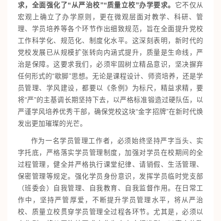
求，全面强化了“从严治校”“质量立校”办学要求。
它不仅从
宏观上确立了办学原则，更在微观层面对教学、科研、管
理、学员培养等各个环节作出细致规范，旨在全面提升党校
工作科学化、规范化、制度化水平。这深刻表明，新时代的
党校发展已从规模扩张转向内涵式提升，质量是生命线，严
治是保障。这要求我们，必须牢固树立精品意识，坚决摒弃
任何形式的“歇脚”思想。无论是课程设计、师资培养，还是学
员管理、学风建设，都要以《条例》为标尺，精益求精，要
将“严”的主基调长期坚持下去，以严格标准锻造过硬队伍，以
严谨学风培养优秀干部，确保党校这块“金字招牌”在新时代焕
发出更加璀璨的光芒。
作为一名学员管理工作者，必须始终坚持严字当头、实
字托底，严格落实学员管理制度，加强对学员在校期间的全
过程管理，健全并严格执行课堂纪律、请销假、生活管理、
保密管理等规定。强化学员身份意识，发挥学员临时党支部
（班委会）自我管理、自我教育、自我监督作用。在日常工
作中，坚持严管厚爱，不断提升学员管理水平，将从严治
校、质量立校贯穿学员管理全过程各环节。尤其是，必须以