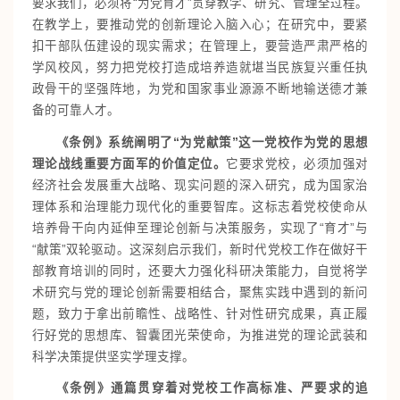
要求我们，必须将“为党育才”贯穿教学、研究、管理全过程。
在教学上，要推动党的创新理论入脑入心；在研究中，要紧
扣干部队伍建设的现实需求；在管理上，要营造严肃严格的
学风校风，努力把党校打造成培养造就堪当民族复兴重任执
政骨干的坚强阵地，为党和国家事业源源不断地输送德才兼
备的可靠人才。
《条例》系统阐明了“为党献策”这一党校作为党的思想
理论战线重要方面军的价值定位。
它要求党校，必须加强对
经济社会发展重大战略、现实问题的深入研究，成为国家治
理体系和治理能力现代化的重要智库。这标志着党校使命从
培养骨干向内延伸至理论创新与决策服务，实现了“育才”与
“献策”双轮驱动。这深刻启示我们，新时代党校工作在做好干
部教育培训的同时，还要大力强化科研决策能力，自觉将学
术研究与党的理论创新需要相结合，聚焦实践中遇到的新问
题，致力于拿出前瞻性、战略性、针对性研究成果，真正履
行好党的思想库、智囊团光荣使命，为推进党的理论武装和
科学决策提供坚实学理支撑。
《条例》通篇贯穿着对党校工作高标准、严要求的追