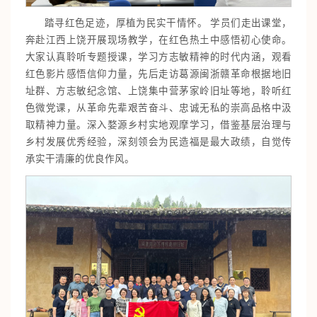
踏寻红色足迹，厚植为民实干情怀。 学员们走出课堂，
奔赴江西上饶开展现场教学，在红色热土中感悟初心使命。
大家认真聆听专题授课，学习方志敏精神的时代内涵，观看
红色影片感悟信仰力量，先后走访葛源闽浙赣革命根据地旧
址群、方志敏纪念馆、上饶集中营茅家岭旧址等地，聆听红
色微党课，从革命先辈艰苦奋斗、忠诚无私的崇高品格中汲
取精神力量。深入婺源乡村实地观摩学习，借鉴基层治理与
乡村发展优秀经验，深刻领会为民造福是最大政绩，自觉传
承实干清廉的优良作风。