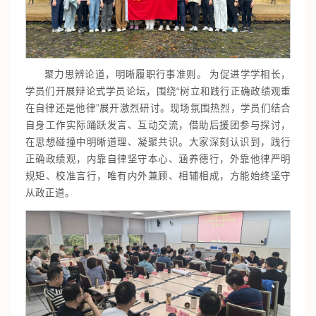
聚力思辨论道，明晰履职行事准则。 为促进学学相长，
学员们开展辩论式学员论坛，围绕“树立和践行正确政绩观重
在自律还是他律”展开激烈研讨。现场氛围热烈，学员们结合
自身工作实际踊跃发言、互动交流，借助后援团参与探讨，
在思想碰撞中明晰道理、凝聚共识。大家深刻认识到，践行
正确政绩观，内靠自律坚守本心、涵养德行，外靠他律严明
规矩、校准言行，唯有内外兼顾、相辅相成，方能始终坚守
从政正道。