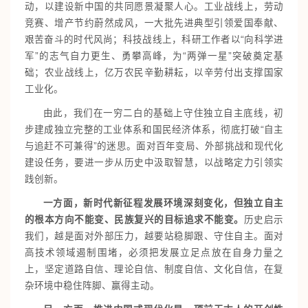
动，以建设新中国的共同愿景凝聚人心。工业战线上，劳动
竞赛、增产节约蔚然成风，一大批先进典型引领爱国奉献、
艰苦奋斗的时代风尚；科技战线上，科研工作者以“向科学进
军”的志气自力更生、勇攀高峰，为“两弹一星”突破奠定基
础；农业战线上，亿万农民辛勤耕耘，以辛劳付出支撑国家
工业化。
由此，我们在一穷二白的基础上守住独立自主底线，初
步建成独立完整的工业体系和国民经济体系，彻底打破“自主
与追赶不可兼得”的迷思。面对百年变局、外部挑战和现代化
建设任务，要进一步从历史中汲取智慧，以战略定力引领实
践创新。
一方面，新时代新征程发展环境深刻变化，但独立自主
的根本方向不能变、民族复兴的目标追求不能变。
历史启示
我们，越是面对外部压力，越要站稳脚跟、守住自主。面对
高技术领域遏制围堵，必须把发展立足点放在自身力量之
上，坚定道路自信、理论自信、制度自信、文化自信，在复
杂环境中稳住阵脚、赢得主动。