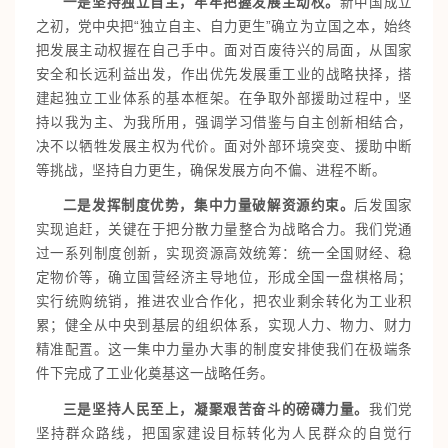
一是坚持独立自主，牢牢把握发展主动权。
新中国成立
之初，党中央把“独立自主、自力更生”确立为立国之本，始终
把发展主动权握在自己手中。面对百废待兴的局面，从国家
安全和长远利益出发，作出优先发展重工业的战略抉择，搭
建起独立工业体系的基本框架。在争取外部援助过程中，坚
持以我为主、为我所用，强调学习借鉴与自主创新相结合，
决不以牺牲发展主权为代价。面对外部环境突变、援助中断
等挑战，坚持自力更生，确保发展方向不偏、进程不断。
二是发挥制度优势，集中力量破解资源约束。
后发国家
实现追赶，关键在于把分散力量整合为战略合力。我们党通
过一系列制度创新，实现资源高效统筹：统一全国财经、稳
定物价等，确立国营经济主导地位，形成全国一盘棋格局；
实行统购统销，推进农业合作化，把农业剩余转化为工业积
累；健全从中央到基层的组织体系，实现人力、物力、财力
精准配置。这一集中力量办大事的制度安排使我们在极端条
件下完成了工业化奠基这一战略任务。
三是坚持人民至上，凝聚艰苦奋斗的磅礴力量。
我们党
坚持群众路线，把国家建设目标转化为人民群众的自觉行