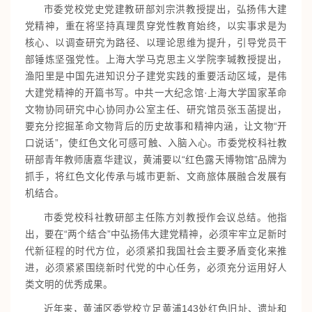
市委党校党史党建教研部刘宗洪教授提出，弘扬伟大建
党精神，重在将坚持真理贯穿党性教育始终，以实事求是为
核心、以调查研究为路径、以理论思维为提升，引导党员干
部锤炼坚强党性。上海大学马克思主义学院李瑊教授提出，
渔阳里是中国先进知识分子建党实践的重要活动区域，是伟
大建党精神的开篇书写。中共一大纪念馆·上海大学国家革命
文物协同研究中心协同办公室主任、研究馆员张玉菡提出，
要充分挖掘革命文物背后的历史故事和精神内涵，让文物“开
口说话”，使红色文化可感可触、入脑入心。市委党校科社教
研部青年教师唐嘉华建议，黄浦要以“红色露天博物馆”品牌为
抓手，将红色文化传承与城市更新、文商旅体展融合发展有
机结合。
市委党校科社教研部主任陈方刘教授作会议总结。他指
出，要在“两个结合”中弘扬伟大建党精神，必须牢牢立足新时
代新征程的时代方位，必须紧扣我国社会主要矛盾变化来推
进，必须紧紧围绕新时代党的中心任务，必须充分运用好人
类文明的优秀成果。
近年来，黄浦区委党校立足黄浦143处红色旧址、遗址和