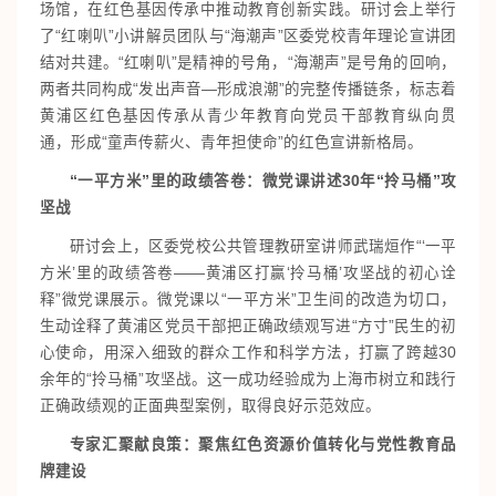
场馆，在红色基因传承中推动教育创新实践。研讨会上举行
了“红喇叭”小讲解员团队与“海潮声”区委党校青年理论宣讲团
结对共建。“红喇叭”是精神的号角，“海潮声”是号角的回响，
两者共同构成“发出声音—形成浪潮”的完整传播链条，标志着
黄浦区红色基因传承从青少年教育向党员干部教育纵向贯
通，形成“童声传薪火、青年担使命”的红色宣讲新格局。
“一平方米”里的政绩答卷：微党课讲述30年“拎马桶”攻
坚战
研讨会上，区委党校公共管理教研室讲师武瑞烜作“‘一平
方米
’
里的政绩答卷——黄浦区打赢‘拎马桶
’
攻坚战的初心诠
释
”
微党课展示。微党课以“一平方米”卫生间的改造为切口，
生动诠释了黄浦区党员干部把正确政绩观写进“方寸”民生的初
心使命，用深入细致的群众工作和科学方法，打赢了跨越30
余年的“拎马桶”攻坚战。这一成功经验成为上海市树立和践行
正确政绩观的正面典型案例，取得良好示范效应。
专家汇聚献良策：聚焦红色资源价值转化与党性教育品
牌建设