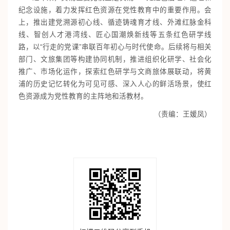
纪念设施，着力发挥红色资源在党性教育中的重要作用。会
上，推出建党溯源初心线、循迹铸魂育才线、外滩红脉金科
线、智创人才港湾线、匠心国潮焕新线等五条红色研学线
路，以“行走的党课”串联百年初心与时代使命。后续将与相关
部门、文旅集团等构建协同机制，推进组织化研学、社会化
推广、市场化运作，探索红色研学与文商旅体展联动，将黄
浦的历史记忆转化为可见可感、深入人心的鲜活场景，使红
色资源成为党性教育的主阵地和活教材。
（责编：王媛凤）