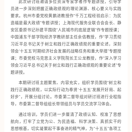
此次研讨班邀请多位资深专家学者作专题讲授，引导学
员进一步深刻把握正确政绩观的理论渊源、核心要义与实践
要求。杭州市委党校黄鹏进
教授
作“千万工程经验启示：为民
造福是最大政绩”专题讲授；上海现代服务业联合会会长、静
安区委原书记孙建平围绕“人民城市的底层逻辑”作专题授课；
中国浦东干部学院经济学教研部主任余佶
教授，
作“学习贯彻
习近平总书记关于树立和践行正确政绩观的重要论述，深刻
领会‘十五五’时期经济社会发展的战略任务和重大举措”专题授
课；市委党校马克思主义学院院长王公龙教授，作“深入学习
领会习近平总书记关于树立和践行正确政绩观的重要论述”专
题讲授。
本期研讨班主题聚焦、内容充实，组织学员围绕“树立和
践行正确政绩观，以实际行动为奉贤‘十五五’发展开好局、起
好步”，开展分组讨论。市委第二督导组对研讨班进行全程指
导，市委第二督导组组长带领组员与学员交流学习体会。
通过培训，学员们进一步厘清了政绩认知、校准了思想
航向，打牢了立党为公、为民造福、科学决策、真抓实干的
思想根基，切实凝聚起干事奋进的精气神，为“十五五”各项工