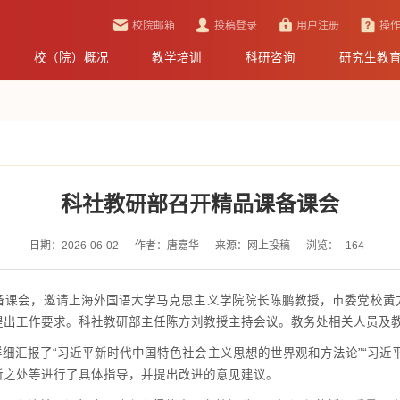
校院邮箱
投稿登录
用户注册
操
校（院）概况
教学培训
科研咨询
研究生教
科社教研部召开精品课备课会
日期：2026-06-02
作者：唐嘉华
来源：网上投稿
浏览：
164
课备课会，邀请上海外国语大学马克思主义学院院长陈鹏教授，市委党校黄
提出工作要求。科社教研部主任陈方刘教授主持会议。教务处相关人员及
细汇报了“习近平新时代中国特色社会主义思想的世界观和方法论”“习近
新之
处等进行了具体指导，并提出改进的意见建议。