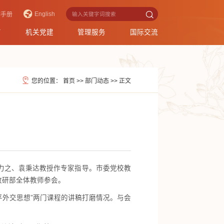
English
作手册
育
机关党建
管理服务
国际交流
您的位置：
首页
>>
部门动态
>>
正文
力之、袁秉达教授作专家指导。市委党校教
教研部全体教师参会。
平外交思想”两门课程的讲稿打磨情况。与会