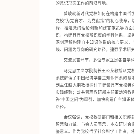
的意识形态工作的前沿阵地。
曾峻就新时代党校如何在构建中国哲
党校“为党育才、为党献策”的初心使命
释、推进党的理论创新和建言献策等方面
识，构建具有党校辨识度的学科体系，坚
深刻理解构建自主知识体系的核心要义，
践、问题为导向的研究路径，建强学术研
交流发言环节，多位专家立足各自学
马克思主义学院院长王公龙教授从党
系统解读了中国经济学自主知识体系的基
副主任赵大朋教授探讨了建设具有党校特
实践经验；公共管理教研部主任董幼鸿教
答“中国之问”为牵引，加快构建自主知
路径。
会议强调，党校教研部门和相关职能
智慧和力量。与会人员表示，本次研讨会
鉴意义。作为党校哲学社会科学工作者，