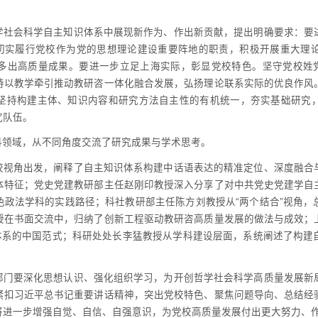
学社会科学自主知识体系中展现新作为、作出新贡献，提出明确要求：要
，切实履行党校作为党的思想理论建设重要阵地的职责，积极开展重大理
多出高质量成果。要进一步立足上海实际，彰显党校特色。坚守党校姓党
持以教学牵引推动教研咨一体化融合发展，弘扬理论联系实际的优良作风
坚持构建主体、知识内容和研究方法自主性的有机统一，夯实基础研究
究队伍。
科领域，从不同角度交流了研究成果与学术思考。
校视角出发，阐释了自主知识体系构建中话语表达的精准定位、深度融合
本特征；党史党建教研部主任赵刚印教授深入分享了对中共党史党建学自
色政法学科的实践路径；科社教研部主任陈方刘教授从“两个结合”视角，
授在书面交流中，归纳了创新工程驱动教研咨高质量发展的做法与成效；
识体系的中国范式；科研处处长李猛教授从学科建设层面，系统阐述了构建
部门要深化思想认识、强化组织学习，为开创哲学社会科学高质量发展新
紧扣习近平总书记重要讲话精神，突出党校特色、聚焦问题导向、总结经
将进一步增强自觉、自信、自强意识，为党校高质量发展付出更大努力、