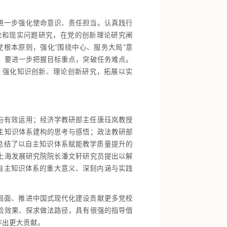
进一步强化使命意识、责任担当。认真践行
论和现实问题研究，在党的创新理论研究阐
根本原则，强化“围绕中心、服务大局”意
。要进一步把握目标重点，突破任务难点。
，强化知识创新、理论创新研究，拓展以实
与有效运用；经济学教研部主任唐珏岚教授
主知识体系建构的思考与感悟；政法教研部
总结了以自主知识体系赋能教学质量提升的
上海发展研究院院长潘文轩研究员提出以解
自主知识体系的重大意义、深刻内涵与实践
局面、推进中国式现代化建设贡献更多党校
验效果、探求做法路径，具有很强的指导借
作出更大贡献。