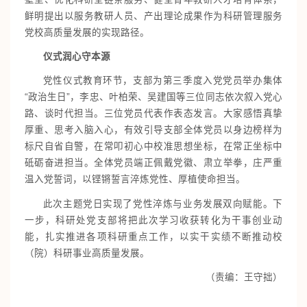
鲜明提出以服务教研人员、产出理论成果作为科研管理服务
党校高质量发展的实现路径。
仪式润心守本源
党性仪式教育环节，支部为第三季度入党党员举办集体
“政治生日”，李忠、叶柏荣、吴建国等三位同志依次叙入党心
路、谈时代担当。三位党员代表作表态发言。大家感悟真挚
厚重、思考入脑入心，有效引导支部全体党员以身边榜样为
标尺自省自警，在常叩初心中校准思想坐标，在常正坐标中
砥砺奋进担当。全体党员端正佩戴党徽、肃立举拳，庄严重
温入党誓词，以铿锵誓言淬炼党性、厚植使命担当。
此次主题党日实现了党性淬炼与业务发展双向赋能。下
一步，科研处党支部将把此次学习收获转化为干事创业动
能，扎实推进各项科研重点工作，以实干实绩不断推动校
（院）科研事业高质量发展。
（责编：王守拙）