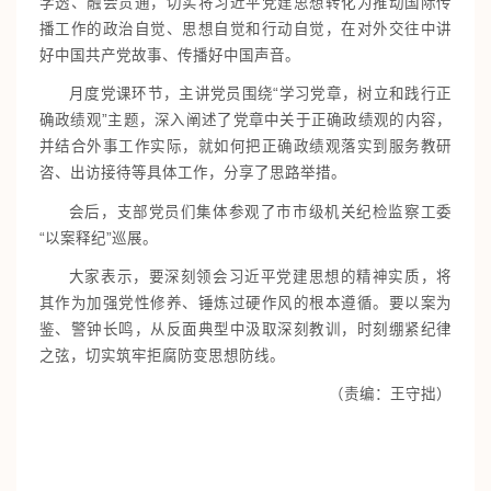
学透、融会贯通，切实将习近平党建思想转化为推动国际传
播工作的政治自觉、思想自觉和行动自觉，在对外交往中讲
好中国共产党故事、传播好中国声音。
月度党课环节，主讲党员围绕“学习党章，树立和践行正
确政绩观”主题，深入阐述了党章中关于正确政绩观的内容，
并结合外事工作实际，就如何把正确政绩观落实到服务教研
咨、出访接待等具体工作，分享了思路举措。
会后，支部党员们集体参观了市市级机关纪检监察工委
“以案释纪”巡展。
大家表示，要深刻领会习近平党建思想的精神实质，将
其作为加强党性修养、锤炼过硬作风的根本遵循。要以案为
鉴、警钟长鸣，从反面典型中汲取深刻教训，时刻绷紧纪律
之弦，切实筑牢拒腐防变思想防线。
（责编：王守拙）