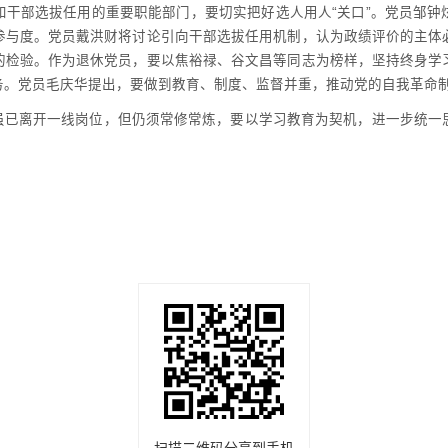
和干部选拔任用的重要职能部门，要切实把好选人用人“关口”。党员邹钟
参与度。党员戴洪财将讨论引向干部选拔任用机制，认为政绩评价的主体
的检验。作为退休党员，要以焦裕禄、谷文昌等同志为榜样，坚持终身学
务。党员毛庆华提出，要做到教育、制度、监督并重，推动党的自我革命
虽已离开一线岗位，但仍须常修常炼，要以学习教育为契机，进一步统一
扫描二维码分享到手机