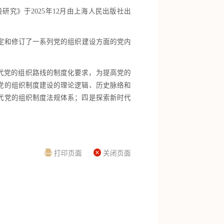
设研究
》于
2025年
12
月由
上海人民出版社
出
定和修订了一系列党的组织建设方面的党内
代党的组织路线的制度化要求，为提高党的
党的组织制度建设的理论逻辑
、
历史脉络和
代党的组织制度法规体系；四是探索新时代
打印页面
关闭页面