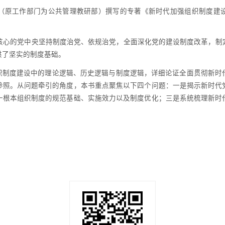
（原工作部门为公共管理教研部）撰写的专
著《
新时代加强组织制度建
核心的党中央坚持制度治党
、
依规治党，全面深化党的建设制度改革，制
供了坚实的制度基础。
织制度建设中的理论逻辑
、
历史逻辑与制度逻辑，详细论证全面贯彻新时
参照。从问题牵引的角度，本书重点聚焦以下四个问题：一是揭示新时代
一根本组织制度的规范基础
、
实施效力以及制度优化；三是系统梳理新时