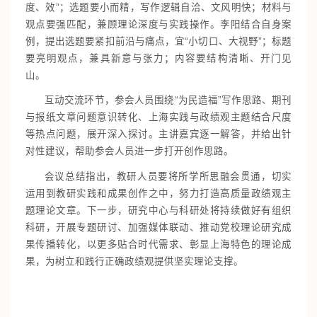
度、效”；选题要小而精，写作逻辑自洽、文风明快；材料与
观点要强匹配，兼顾理论深度与实践操作。李阳结合自身案
例，提出选题要紧扣前沿与痛点，宜“小切口、大视野”；标题
要亮明观点，兼具新意与张力；内容要结构清晰、开门见
山。
互动交流环节，参会人员围绕“为民造福”写作思路、期刊
与报纸文章问题意识转化、上海实践与政绩观主题结合尺度
等热点问题，展开深入探讨。主讲嘉宾逐一解答，并给出针
对性建议，帮助参会人员进一步打开创作思路。
会议总结指出，教研人员要将所学所思融会贯通，切实
运用到教研实践和成果创作之中，努力打造高质量政绩观主
题理论文章。下一步，研究中心与科研处将持续做好有组织
科研，开展专题研讨、加强媒体联动、推动党校理论研究成
果传播转化，以更多贴合时代需求、彰显上海特色的理论成
果，为树立和践行正确政绩观提供坚实理论支撑。