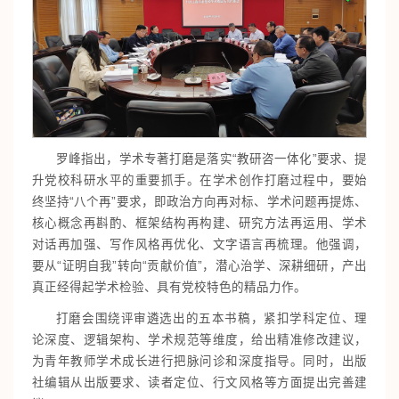
罗峰指出，学术专著打磨是落实“教研咨一体化”要求、提
升党校科研水平的重要抓手。在学术创作打磨过程中，要始
终坚持“八个再”要求，即政治方向再对标、学术问题再提炼、
核心概念再斟酌、框架结构再构建、研究方法再运用、学术
对话再加强、写作风格再优化、文字语言再梳理。他强调，
要从“证明自我”转向“贡献价值”，潜心治学、深耕细研，产出
真正经得起学术检验、具有党校特色的精品力作。
打磨会围绕评审遴选出的五本书稿，紧扣学科定位、理
论深度、逻辑架构、学术规范等维度，给出精准修改建议，
为青年教师学术成长进行把脉问诊和深度指导。同时，出版
社编辑从出版要求、读者定位、行文风格等方面提出完善建